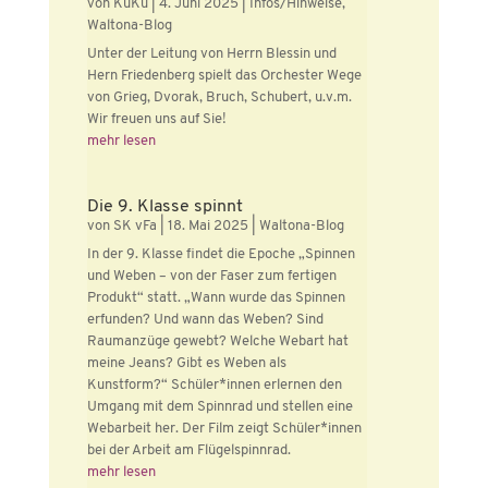
von
KuKu
|
4. Juni 2025
|
Infos/Hinweise
,
Waltona-Blog
Unter der Leitung von Herrn Blessin und
Hern Friedenberg spielt das Orchester Wege
von Grieg, Dvorak, Bruch, Schubert, u.v.m.
Wir freuen uns auf Sie!
mehr lesen
Die 9. Klasse spinnt
von
SK vFa
|
18. Mai 2025
|
Waltona-Blog
In der 9. Klasse findet die Epoche „Spinnen
und Weben – von der Faser zum fertigen
Produkt“ statt. „Wann wurde das Spinnen
erfunden? Und wann das Weben? Sind
Raumanzüge gewebt? Welche Webart hat
meine Jeans? Gibt es Weben als
Kunstform?“ Schüler*innen erlernen den
Umgang mit dem Spinnrad und stellen eine
Webarbeit her. Der Film zeigt Schüler*innen
bei der Arbeit am Flügelspinnrad.
mehr lesen