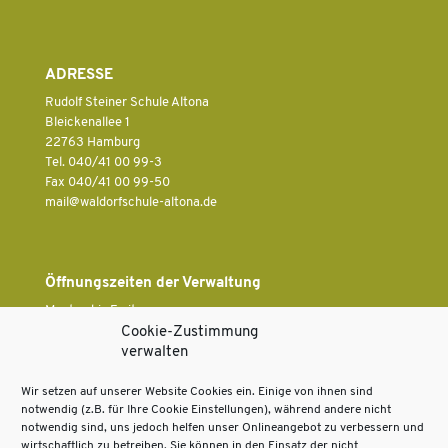
ADRESSE
Rudolf Steiner Schule Altona
Bleickenallee 1
22763 Hamburg
Tel. 040/41 00 99-3
Fax 040/41 00 99-50
ed.anotla-eluhcsfrodlaw@liam
Öffnungszeiten der Verwaltung
Montag bis Freitag
7.30 Uhr bis 13.30 Uhr
Cookie-Zustimmung
verwalten
Wir setzen auf unserer Website Cookies ein. Einige von ihnen sind
Rechtliches
notwendig (z.B. für Ihre Cookie Einstellungen), während andere nicht
notwendig sind, uns jedoch helfen unser Onlineangebot zu verbessern und
Impressum
wirtschaftlich zu betreiben. Sie können in den Einsatz der nicht