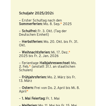
Schuljahr 2025/202
6
– Erster Schultag nach den
Sommerferien:
Mo. 8. Sep.
*
2025
–
Schulfrei:
Fr. 3. Okt. (Tag der
Deutschen Einheit)
–
Herbstferien:
Mo. 20. Okt. bis Fr. 31.
Okt.
–
Weihnachtsferien:
Mi. 17. Dez.
*
2025 bis Fr. 2. Jan. 2026
– Ferientage
Halbjahreswechsel:
Mo.
2. Feb.
*
(anstatt 31.1. an staatlichen
Schulen)
–
Frühjahrsferien:
Mo. 2. März bis Fr.
13. März
–
Ostern:
Frei von Do. 2. April bis Mi. 8.
April
*
–
1. Mai
Feiertag
:
Fr. 1. Mai
–
Maiferien:
Mo. 11. Mai bis Fr. 15. Mai