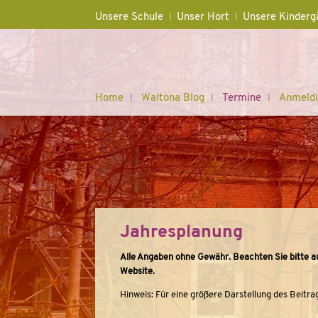
Unsere Schule
Unser Hort
Unsere Kinderg
Home
Waltona Blog
Termine
Anmeld
Jahresplanung
Alle Angaben ohne Gewähr. Beachten Sie bitte a
Website.
Hinweis: Für eine größere Darstellung des Beitrags